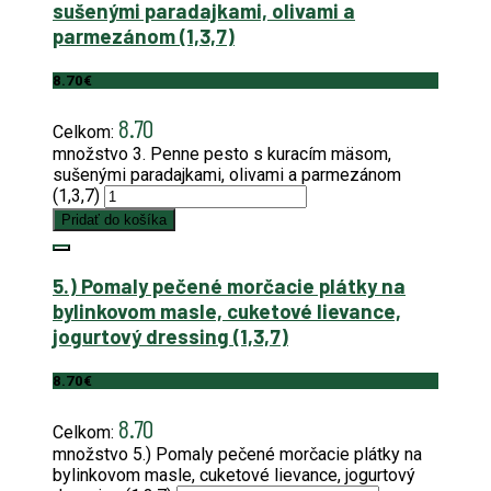
sušenými paradajkami, olivami a
parmezánom (1,3,7)
8.70
€
8.70
Celkom:
množstvo 3. Penne pesto s kuracím mäsom,
sušenými paradajkami, olivami a parmezánom
(1,3,7)
Pridať do košíka
5.) Pomaly pečené morčacie plátky na
bylinkovom masle, cuketové lievance,
jogurtový dressing (1,3,7)
8.70
€
8.70
Celkom:
množstvo 5.) Pomaly pečené morčacie plátky na
bylinkovom masle, cuketové lievance, jogurtový