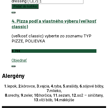
dressing (1,3,7)
Pridať do košíka
4. Pizza podľa vlastného výberu (veľkosť
classic)
(veľkosť classic) vyberte zo zoznamu TYP
PIZZE, POLIEVKA
8.70
€
Objednať
Alergény
1.
lepok,
2.
kôrovce,
3.
vajcia,
4.
ryba,
5.
arašídy,
6.
sójové bôby,
7.
mlieko,
8.
orechy,
9.
zeler,
10.
horčica,
11.
sezam,
12.
so2 – siričitany,
13.
vlčí bôb,
14.
mäkkýše