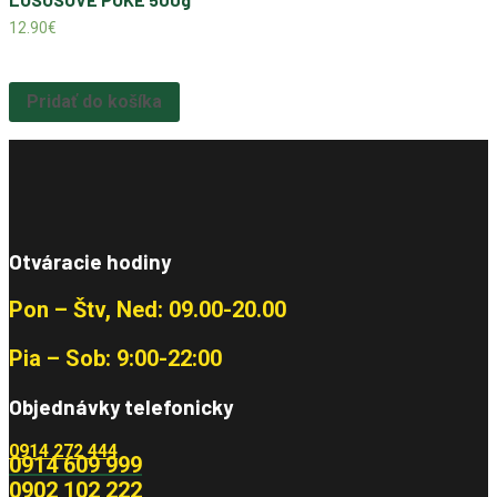
12.90
€
Pridať do košíka
Otváracie hodiny
Pon – Štv, Ned: 09.00-20.00
Pia – Sob: 9:00-22:00
Objednávky telefonicky
0914 272 444
0914 609 999
0902 102 222