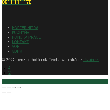
0911 111 170
HOFFER NITRA
KUCHYŇA
PONUKA PRÁCE
KONTAKT
VOP
GDPR
© 2022, penzion-hoffer.sk. Tvorba web stránok
dizain.sk