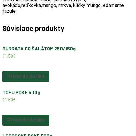
avokádo,reďkovka,mango, mrkva, klíčky mungo, edamame
fazule
Súvisiace produkty
BURRATA SO ŠALÁTOM 250/150g
11.50
€
Pridať do košíka
TOFU POKE 500g
11.50
€
Pridať do košíka
LOSOSOVÉ POKE 500g