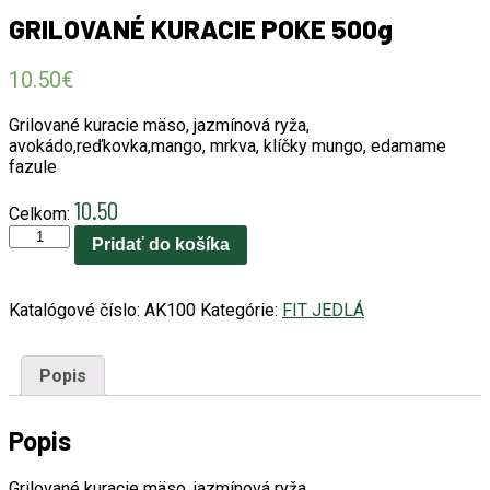
GRILOVANÉ KURACIE POKE 500g
10.50
€
Grilované kuracie mäso, jazmínová ryža,
avokádo,reďkovka,mango, mrkva, klíčky mungo, edamame
fazule
10.50
Celkom:
množstvo
Pridať do košíka
GRILOVANÉ
KURACIE
POKE
Katalógové číslo:
AK100
Kategórie:
FIT JEDLÁ
500g
Popis
Popis
Grilované kuracie mäso, jazmínová ryža,