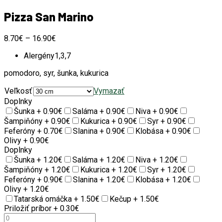
Pizza San Marino
8.70
€
–
16.90
€
Alergény
1,3,7
pomodoro, syr, šunka, kukurica
Veľkosť
Vymazať
Doplnky
Šunka +
0.90
€
Saláma +
0.90
€
Niva +
0.90
€
Šampiňóny +
0.90
€
Kukurica +
0.90
€
Syr +
0.90
€
Feferóny +
0.70
€
Slanina +
0.90
€
Klobása +
0.90
€
Olivy +
0.90
€
Doplnky
Šunka +
1.20
€
Saláma +
1.20
€
Niva +
1.20
€
Šampiňóny +
1.20
€
Kukurica +
1.20
€
Syr +
1.20
€
Feferóny +
0.90
€
Slanina +
1.20
€
Klobása +
1.20
€
Olivy +
1.20
€
Tatarská omáčka +
1.50
€
Kečup +
1.50
€
Priložiť príbor
+ 0.30€