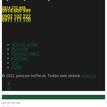
0914 272 444
0914 609 999
0902 102 222
0911 111 170
HOFFER NITRA
KUCHYŇA
PONUKA PRÁCE
KONTAKT
VOP
GDPR
© 2022, penzion-hoffer.sk. Tvorba web stránok
dizain.sk