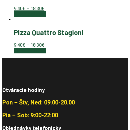
9.40
€
–
18.30
€
Výber možností
Pizza Quattro Stagioni
9.40
€
–
18.30
€
Výber možností
Otváracie hodiny
Pon – Štv, Ned: 09.00-20.00
Pia – Sob: 9:00-22:00
Objednávky telefonicky